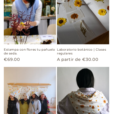
Estampa con flores tu pañuelo
Laboratorio botánico | Clases
de seda.
regulares
Precio
€69.00
Precio
A partir de €30.00
habitual
habitual