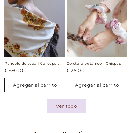
Pañuelo de seda | Coreopsis
Coletero botánico - Chispas
Precio
€69.00
Precio
€25.00
habitual
habitual
Agregar al carrito
Agregar al carrito
Ver todo