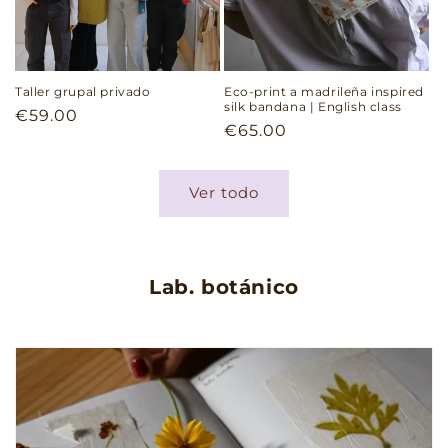
Taller grupal privado
Eco-print a madrileña inspired
silk bandana | English class
Precio
€59.00
Precio
€65.00
habitual
habitual
Ver todo
Lab. botánico